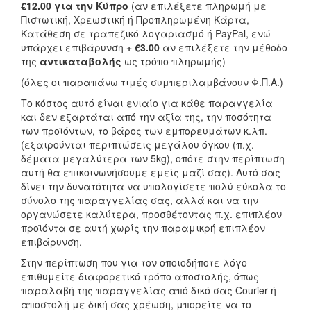
€12.00 για την Κύπρο
(αν επιλέξετε πληρωμή με
Πιστωτική, Χρεωστική ή Προπληρωμένη Κάρτα,
Κατάθεση σε τραπεζικό λογαριασμό ή PayPal, ενώ
υπάρχει επιβάρυνση
+ €3.00
αν επιλέξετε την μέθοδο
της
αντικαταβολής
ως τρόπο πληρωμής)
(όλες οι παραπάνω τιμές συμπεριλαμβάνουν Φ.Π.Α.)
Το κόστος αυτό είναι ενιαίο για κάθε παραγγελία
και δεν εξαρτάται από την αξία της, την ποσότητα
των προϊόντων, το βάρος των εμπορευμάτων κ.λπ.
(εξαιρούνται περιπτώσεις μεγάλου όγκου (π.χ.
δέματα μεγαλύτερα των 5kg), οπότε στην περίπτωση
αυτή θα επικοινωνήσουμε εμείς μαζί σας). Αυτό σας
δίνει την δυνατότητα να υπολογίσετε πολύ εύκολα το
σύνολο της παραγγελίας σας, αλλά και να την
οργανώσετε καλύτερα, προσθέτοντας π.χ. επιπλέον
προϊόντα σε αυτή χωρίς την παραμικρή επιπλέον
επιβάρυνση.
Στην περίπτωση που για τον οποιοδήποτε λόγο
επιθυμείτε διαφορετικό τρόπο αποστολής, όπως
παραλαβή της παραγγελίας από δικό σας Courier ή
αποστολή με δική σας χρέωση, μπορείτε να το