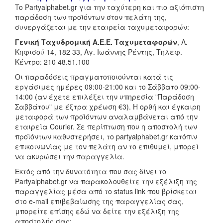
To Partyalphabet.gr για την ταχύτερη και πιο αξιόπιστη
παράδοση των προϊόντων στον πελάτη της,
συνεργάζεται με την εταιρεία ταχυμεταφορών:
Γενική Ταχυδρομική Α.Ε.Ε. Ταχυμεταφορών
, Λ.
Κηφισού 14, 182 33, Αγ. Ιωάννης Ρέντης, Τηλεφ.
Κέντρο: 210 48.51.100
Οι παραδόσεις πραγματοποιούνται κατά τις
εργάσιμες ημέρες 09:00-21:00 και το Σάββατο 09:00-
14:00 (αν έχετε επιλέξει την υπηρεσία "Παράδοση
Σαββάτου" με έξτρα χρέωση €3). Η ορθή και έγκαιρη
μεταφορά των προϊόντων αναλαμβάνεται από την
εταιρεία Courier. Σε περίπτωση που η αποστολή των
προϊόντων καθυστερήσει, το partyalphabet.gr κατόπιν
επικοινωνίας με τον πελάτη αν το επιθυμεί, μπορεί
να ακυρώσει την παραγγελία.
Εκτός από την δυνατότητα που σας δίνει το
Partyalphabet.gr να παρακολουθείτε την εξέλιξη της
παραγγελίας μέσα από το status link που βρίσκεται
στο e-mail επιβεβαίωσης της παραγγελίας σας,
μπορείτε επίσης εδώ να δείτε την εξέλιξη της
αποστολής σας: