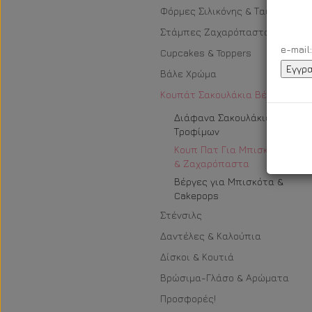
Φόρμες Σιλικόνης & Ταψιά
Στάμπες Ζαχαρόπαστας
e-mail:
Cupcakes & Toppers
Βάλε Χρώμα
Κουπάτ Σακουλάκια Βέργες
Διάφανα Σακουλάκια
Τροφίμων
Κουπ Πατ Για Μπισκότα
& Ζαχαρόπαστα
Βέργες για Μπισκότα &
Cakepops
Στένσιλς
Δαντέλες & Καλούπια
Δίσκοι & Κουτιά
Βρώσιμα-Γλάσο & Αρώματα
Προσφορές!