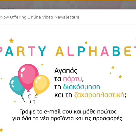
Είσοδος
Now Offering Online Video Newsletters
Shop
About
Blog
Contact
ας
»
Σετ Στάμπες Με Κουπάτ
Σε
Χά
2τ
Κωδικ
Διαθε