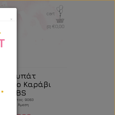
cart
×
€0,00
(0)
τ Κουπάτ
ρτινο Καράβι
μχ CBS
ός προϊόντος: 9083
σιμότητα: Άμεση