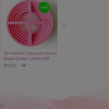
Σετ Κουπάτ Στρογγυλό Round
Popsicle Sticks Παστέλ
Shape Cookie Cutters CBS
Ουράνιο Τόξο
€6,50
€4,99
y!