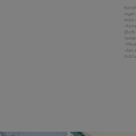
Κατάλ
royal
πηλό 
-Κατα
(βιοδ
τρόφι
-Μέγεθ
-Δεν 
πιάτω