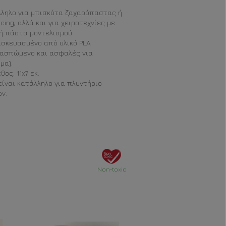
ληλο για μπισκότα ζαχαρόπαστας ή
 icing, αλλά και για χειροτεχνίες με
ή πάστα μοντελισμού.
σκευασμένο από υλικό PLA
ιασπώμενο και ασφαλές για
μα).
ος: 11x7 εκ.
είναι κατάλληλο για πλυντήριο
ν.
Non‐toxic