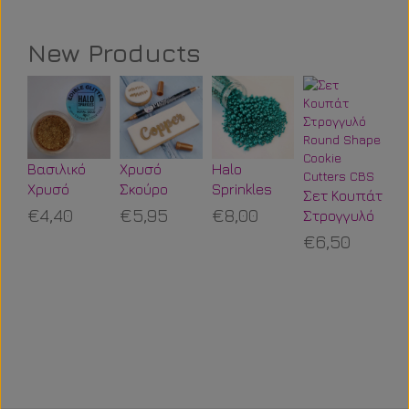
New Products
Βασιλικό
Χρυσό
Halo
Po
Χρυσό
Σκούρο
Sprinkles
St
Σετ Κουπάτ
Βρώσιμο
Μεταλλικός
Luxury
Π
€4,40
€5,95
€8,00
€
Στρογγυλό
Γκλίτερ
Μαρκαδόρος
Blends
Ο
Round
€6,50
Halo
Τροφίμων
Βεραμάν
Τ
Shape
Sparkles-
Sweet
Βυθός 125g
Cookie
Sweet
Stamp
Cutters CBS
Stamp