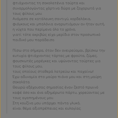
φτιάχνοντας τη σοκολατένια τούρτα και
συναρμολογώντας χάρτινα δώρα με ζαχαρωτά για
τους φίλους μου.
Ανάμεσα σε κατάλευκη σαντιγύ, κορδελάκια,
φιόγκους και μπαλόνια αναρωτιόμουν αν ήταν αυτή,
η νύχτα που περίμενα όλο το χρόνο,
γιατί τότε ακριβώς είχα μερίδιο στον προσωπικό
παιδικό μου παράδεισο.
Πίσω στο σήμερα, όταν δεν ονειρεύομαι, βρίσκω την
ευτυχία φτιάχνοντας τάρτες με φρούτα, ζύμες,
φουσκωτές μαρέγκες και υψώνοντας τούρτες για
τους φίλους μου,
τους οποίους σταθερά λατρεύω και παχαίνω!
Έχω αδυναμία στο μαύρο πιάνο μου και στη μαύρη
σοκολάτα.
Θεωρώ εξέχουσας σημασίας έναν ζεστό πρωινό
καφέ όσο και ένα αξημέρωτο πάρτυ, χορεύοντας με
τους αγαπημένους μου.
Στη κουζίνα μου υπάρχει πάντα γλυκό,
είναι θέμα αξιοπρέπειας και ευλογίας.