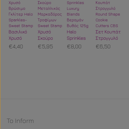
Po
St
Βασιλικό
Χρυσό
Halo
Σετ Κουπάτ
Π
€
Χρυσό
Σκούρο
Sprinkles
Στρογγυλό
Ο
Βρώσιμο
Μεταλλικός
Luxury
Round
€4,40
€5,95
€8,00
€6,50
Τ
Γκλίτερ
Μαρκαδόρος
Blends
Shape
Halo
Τροφίμων
Βεραμάν
Cookie
Sparkles-
Sweet
Βυθός 125g
Cutters CBS
Sweet
Stamp
Stamp
To Inform